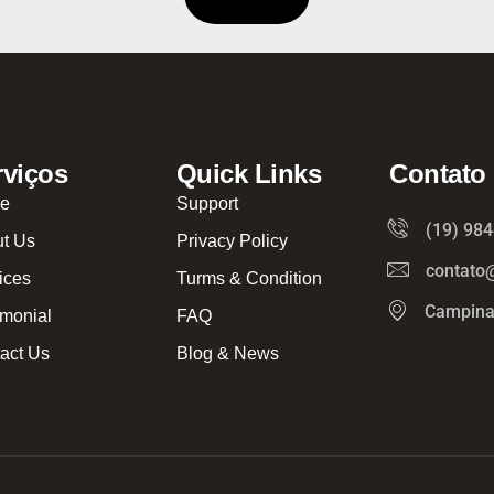
rviços
Quick Links
Contato
e
Support
(19) 98
t Us
Privacy Policy
contato
ices
Turms & Condition
Campina
imonial
FAQ
act Us
Blog & News