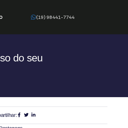
O
(19) 98441-7744
sso do seu
rtilhar: