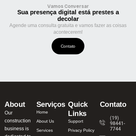
Vamos Conversar
Sua presença digital está prestes a
decolar
Agende uma consulta gratuita e vamos fazer as coisas
acontecerem!
Contato
About
Serviços
Quick
Contato
Links
Home
Our
(19)
construction
About Us
Support
98441-
business is
7744
Services
Privacy Policy