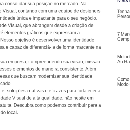
Mais 
ara consolidar sua posição no mercado. Na
e Visual, contando com uma equipe de designers
Tenha
Person
entidade única e impactante para o seu negócio.
de Visual, que abrangem desde a criação de
 até elementos gráficos que expressam a
7 Mane
Campi
Nosso objetivo é desenvolver uma identidade
sa e capaz de diferenciá-la de forma marcante na
Metodo
 sua empresa, compreendendo sua visão, missão
Ao Ha
ta esses elementos de maneira consistente. Além
presas que buscam modernizar sua identidade
Como 
rcado.
Modo 
soluções criativas e eficazes para fortalecer a
dade Visual de alta qualidade, não hesite em
gratuita. Descubra como podemos contribuir para a
do local.