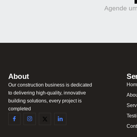
Agende uma
About
Se
Hom
Our construction business is dedicated
to delivering high-quality, innovative
Abou
building solutions, every project is
Serv
completed
Test
Cont