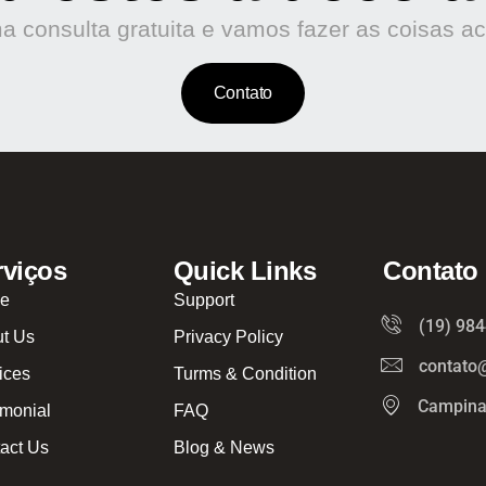
 consulta gratuita e vamos fazer as coisas a
Contato
rviços
Quick Links
Contato
e
Support
(19) 98
t Us
Privacy Policy
contato
ices
Turms & Condition
Campina
imonial
FAQ
act Us
Blog & News