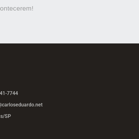
contecerem!
441-7744
@carloseduardo.net
s/SP