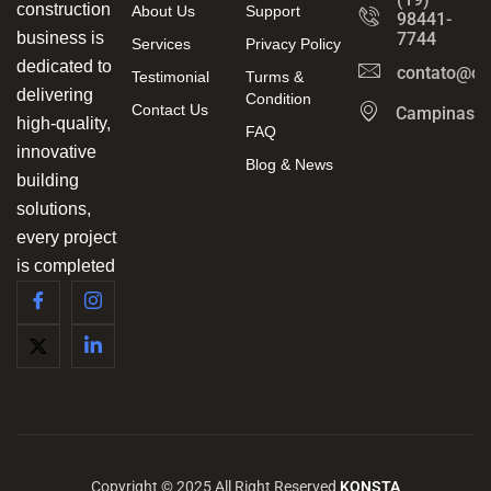
construction
About Us
Support
98441-
business is
7744
Services
Privacy Policy
dedicated to
contato@ca
Testimonial
Turms &
delivering
Condition
Contact Us
Campinas/
high-quality,
FAQ
innovative
Blog & News
building
solutions,
every project
is completed
Copyright © 2025 All Right Reserved
KONSTA