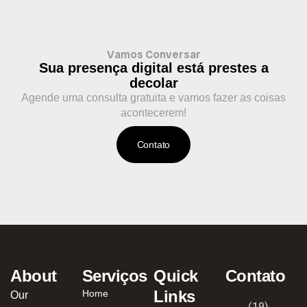
Vamos Conversar
Sua presença digital está prestes a
decolar
Agende uma consulta gratuita e vamos fazer as coisas
acontecerem!
Contato
About
Serviços
Quick
Contato
Links
Home
Our
(19)