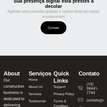
Sua presença digital está prestes a
decolar
Agende uma consulta gratuita e vamos fazer as coisas
acontecerem!
Contato
About
Serviços
Quick
Contato
Links
Home
Our
(19)
construction
About Us
Support
98441-
business is
7744
Services
Privacy Policy
dedicated to
contato@ca
Testimonial
Turms &
delivering
Condition