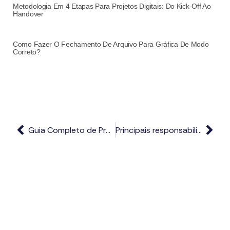
Metodologia Em 4 Etapas Para Projetos Digitais: Do Kick-Off Ao
Handover
Como Fazer O Fechamento De Arquivo Para Gráfica De Modo
Correto?
Guia Completo de Preparação de Arquivos para Impressão: Da Tela ao Papel Sem Mistérios
Principais responsabilidades da pré-impressão dentro de gráfica