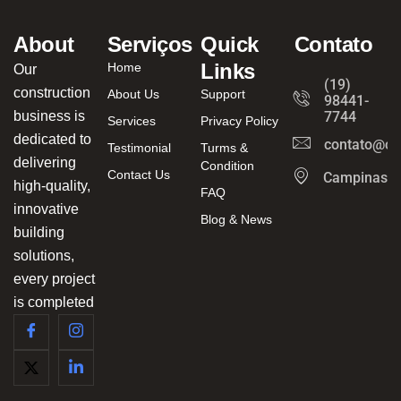
About
Serviços
Quick
Contato
Links
Home
Our
(19)
construction
About Us
Support
98441-
business is
7744
Services
Privacy Policy
dedicated to
contato@ca
Testimonial
Turms &
delivering
Condition
Contact Us
Campinas/
high-quality,
FAQ
innovative
Blog & News
building
solutions,
every project
is completed