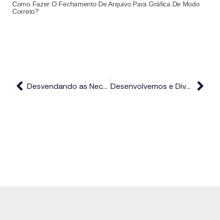
Como Fazer O Fechamento De Arquivo Para Gráfica De Modo
Correto?
Desvendando as Necessidades e Desejos do Consumidor Campineiro: Um Guia para o Sucesso em Marketing
Desenvolvemos e Divulgamos Sua Marca: A Melhor Imagem que o Seu Negócio Pode Ter