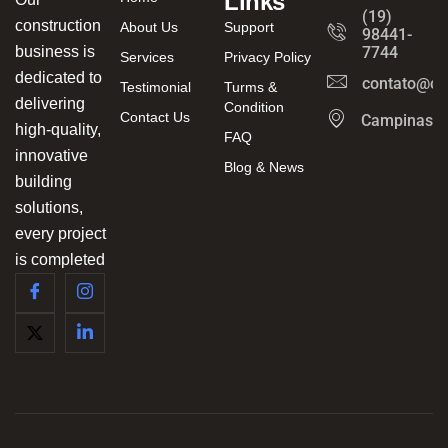
Links
(19)
construction
About Us
Support
98441-
business is
7744
Services
Privacy Policy
dedicated to
contato@ca
Testimonial
Turms &
delivering
Condition
Contact Us
Campinas/
high-quality,
FAQ
innovative
Blog & News
building
solutions,
every project
is completed