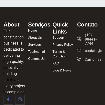
About
Serviços
Quick
Contato
Links
Home
Our
(19)
construction
About Us
Support
98441-
business is
7744
Services
Privacy Policy
dedicated to
contato@ca
Testimonial
Turms &
delivering
Condition
Contact Us
Campinas/
high-quality,
FAQ
innovative
Blog & News
building
solutions,
every project
is completed