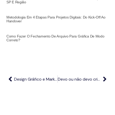
SP E Região
Metodologia Em 4 Etapas Para Projetos Digitais: Do Kick-Off Ao
Handover
Como Fazer O Fechamento De Arquivo Para Gráfica De Modo
Correto?
Design Gráfico e Marketing Digital: Potencialize a Sua Marca!
Devo ou não devo criar um site em 2023?