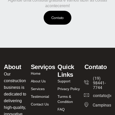
Agende uma consulta gratuita e vamos fazer as coisas
acontecerem!
Contato
About
Serviços
Quick
Contato
Links
Home
Our
(19)
construction
About Us
Support
98441-
business is
7744
Services
Privacy Policy
dedicated to
contato@ca
Testimonial
Turms &
delivering
Condition
Contact Us
Campinas/
high-quality,
FAQ
innovative