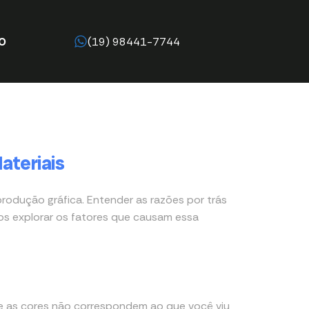
O
(19) 98441-7744
ateriais
rodução gráfica. Entender as razões por trás
mos explorar os fatores que causam essa
que as cores não correspondem ao que você viu