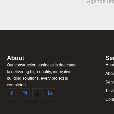
Agende uma
About
Se
Hom
Our construction business is dedicated
to delivering high-quality, innovative
Abou
building solutions, every project is
Serv
completed
Test
Cont