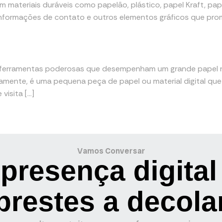
m materiais duráveis como papelão, plástico, papel Kraft, pap
informações de contato e outros elementos gráficos que pro
s ferramentas poderosas que desempenham um grande papel
camente, é uma pequena peça de papel ou material digital q
visita […]
Vamos Conversar
presença digital
prestes a decola