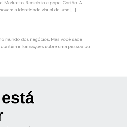
el Markatto, Reciclato e papel Cartão. A
movem a identidade visual de uma […]
 no mundo dos negócios. Mas você sabe
ue contém informações sobre uma pessoa ou
 está
r