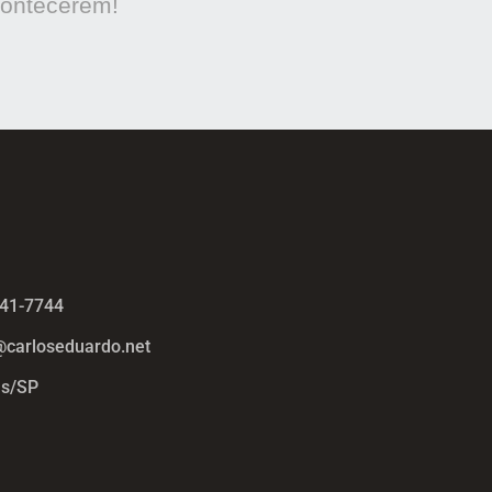
contecerem!
441-7744
@carloseduardo.net
s/SP