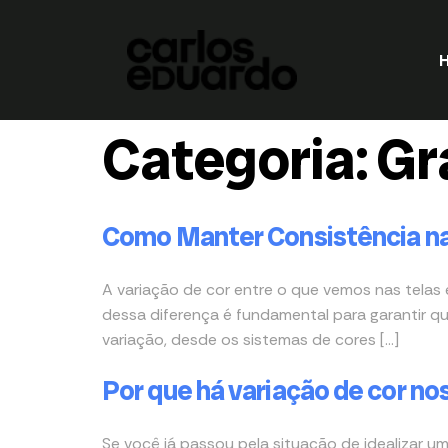
Categoria:
Gr
Como Manter Consistência na
A variação de cor entre o que vemos nas telas 
dessa diferença é fundamental para garantir qu
variação, desde os sistemas de cores […]
Por que há variação de cor no
Se você já passou pela situação de idealizar u