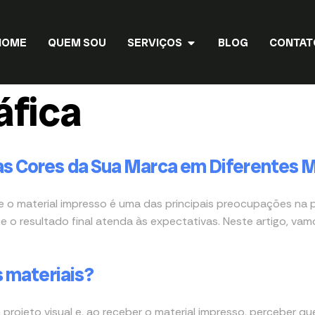
HOME
QUEM SOU
SERVIÇOS
BLOG
CONTAT
áfica
s Cores da Sua Marca em Diferentes M
e o material impresso é uma das principais preocupações na p
e o resultado final atenda às expectativas. Neste artigo, va
s materiais?
m projeto visual e, ao receber o material impresso, perceber 