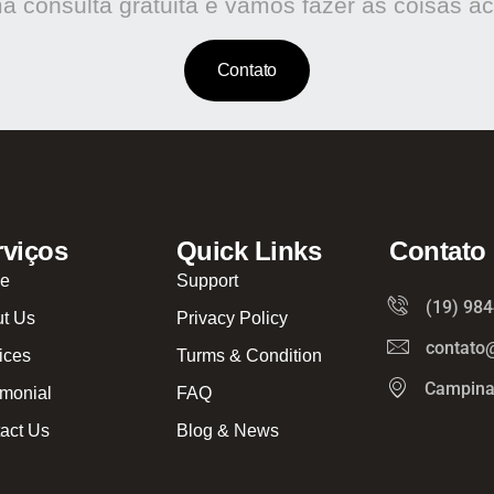
 consulta gratuita e vamos fazer as coisas a
Contato
rviços
Quick Links
Contato
e
Support
(19) 98
t Us
Privacy Policy
contato
ices
Turms & Condition
Campina
imonial
FAQ
act Us
Blog & News