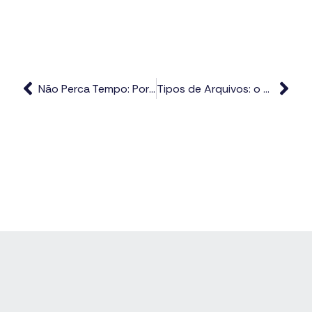
Não Perca Tempo: Por Que Ter um Site em Campinas é Crucial para o Seu Negócio
Tipos de Arquivos: o que significam e como utilizá-los…