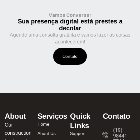
Vamos Conversar
Sua presença digital está prestes a
decolar
Agende uma consulta gratuita e vamos fazer as coisas
acontecerem!
Contato
About
Serviços
Quick
Contato
Links
Home
Our
(19)
construction
About Us
Support
98441-