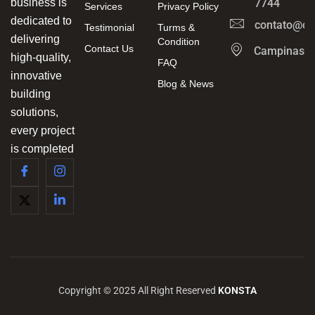
business is
7744
Services
Privacy Policy
dedicated to
contato@ca
Testimonial
Turms &
delivering
Condition
Contact Us
Campinas/
high-quality,
FAQ
innovative
Blog & News
building
solutions,
every project
is completed
Copyright © 2025 All Right Reserved
KONSTA