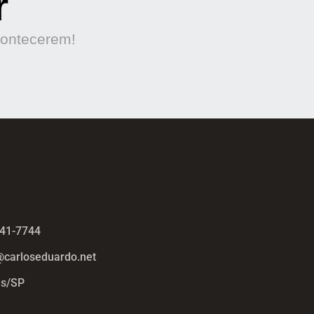
r
contecerem!
441-7744
@carloseduardo.net
s/SP