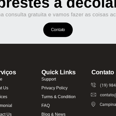
prestes a decola
 consulta gratuita e vamos fazer as coisas a
Contato
rviços
Quick Links
Contato
e
Support
(19) 98
t Us
Privacy Policy
contato
ices
Turms & Condition
Campina
imonial
FAQ
act Us
Blog & News