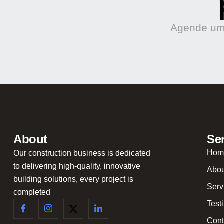
Agende uma
About
Se
Hom
Our construction business is dedicated
to delivering high-quality, innovative
Abou
building solutions, every project is
Serv
completed
Test
Cont