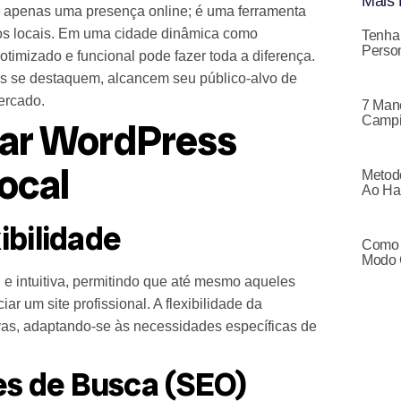
Mais 
 apenas uma presença online; é uma ferramenta
os locais. Em uma cidade dinâmica como
Tenha
Person
otimizado e funcional pode fazer toda a diferença.
is se destaquem, alcancem seu público-alvo de
ercado.
7 Mane
Campi
zar WordPress
ocal
Metodo
Ao Ha
ibilidade
Como 
Modo 
e intuitiva, permitindo que até mesmo aqueles
r um site profissional. A flexibilidade da
vas, adaptando-se às necessidades específicas de
es de Busca (SEO)