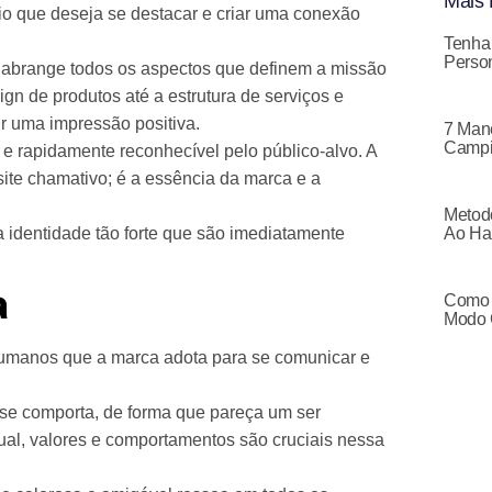
Mais 
io que deseja se destacar e criar uma conexão
Tenha
Person
ca abrange todos os aspectos que definem a missão
gn de produtos até a estrutura de serviços e
ir uma impressão positiva.
7 Mane
Campi
e rapidamente reconhecível pelo público-alvo. A
ite chamativo; é a essência da marca e a
Metodo
identidade tão forte que são imediatamente
Ao Ha
a
Como 
Modo 
humanos que a marca adota para se comunicar e
 se comporta, de forma que pareça um ser
al, valores e comportamentos são cruciais nessa