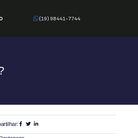
O
(19) 98441-7744
?
rtilhar: