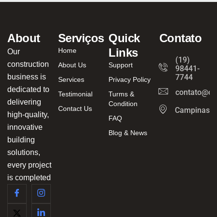
About
Serviços
Quick
Contato
Links
Home
Our
(19)
construction
About Us
Support
98441-
business is
7744
Services
Privacy Policy
dedicated to
contato@ca
Testimonial
Turms &
delivering
Condition
Contact Us
Campinas/
high-quality,
FAQ
innovative
Blog & News
building
solutions,
every project
is completed