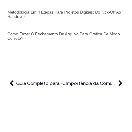
Metodologia Em 4 Etapas Para Projetos Digitais: Do Kick-Off Ao
Handover
Como Fazer O Fechamento De Arquivo Para Gráfica De Modo
Correto?
Guia Completo para Fechamento de Arquivo para Impressão: Da Criação à Impressão sem Erros
Importância da Comunicação Eficiente entre Comercial e Pré-Impressão