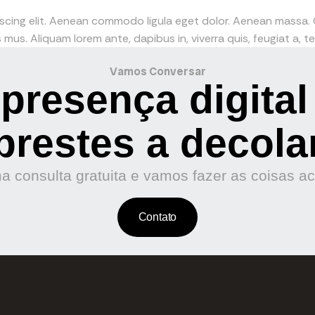
iscing elit. Aenean commodo ligula eget dolor. Aenean massa
mus. Aliquam lorem ante, dapibus in, viverra quis, feugiat a, tel
Vamos Conversar
presença digital
prestes a decola
 consulta gratuita e vamos fazer as coisas a
Contato