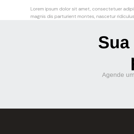
Lorem ipsum dolor sit amet, consectetuer adip
magnis dis parturient montes, nascetur ridiculus 
Sua 
Agende uma