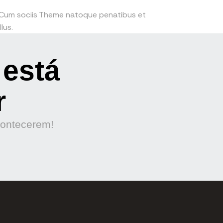
. Cum sociis Theme natoque penatibus et
lus.
 está
r
contecerem!