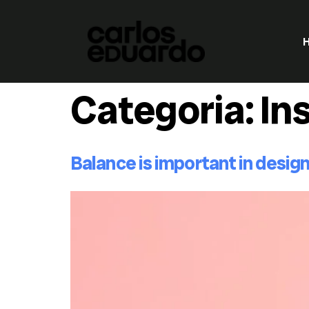
Categoria:
In
Balance is important in desig